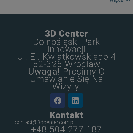
WIĘCEJ
3D Center
Dolnośląski Park
Innowacji
Ul. E . Kwiatkowskiego 4
52-326 Wrocław
Uwaga!
Prosimy O
Umawianie Się Na
Wizyty.
Kontakt
contact@3dcenter.com.pl
+48 504 277 187