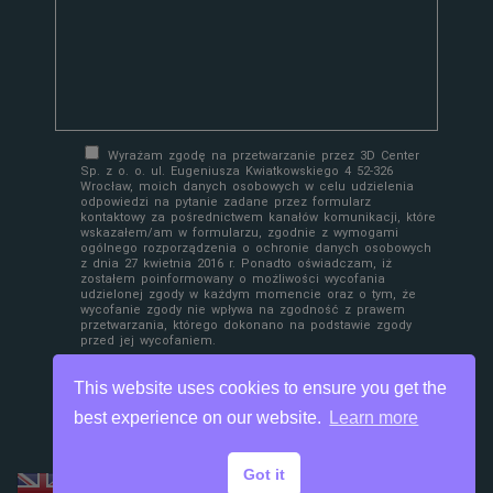
Wyrażam zgodę na przetwarzanie przez 3D Center
Sp. z o. o. ul. Eugeniusza Kwiatkowskiego 4 52-326
Wrocław, moich danych osobowych w celu udzielenia
odpowiedzi na pytanie zadane przez formularz
kontaktowy za pośrednictwem kanałów komunikacji, które
wskazałem/am w formularzu, zgodnie z wymogami
ogólnego rozporządzenia o ochronie danych osobowych
z dnia 27 kwietnia 2016 r. Ponadto oświadczam, iż
zostałem poinformowany o możliwości wycofania
udzielonej zgody w każdym momencie oraz o tym, że
wycofanie zgody nie wpływa na zgodność z prawem
przetwarzania, którego dokonano na podstawie zgody
przed jej wycofaniem.
This website uses cookies to ensure you get the
best experience on our website.
Learn more
Got it