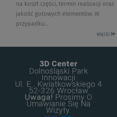
na koszt części, termin realizacji oraz
jakość gotowych elementów. W
przypadku…
WIĘCEJ
3D Center
Dolnośląski Park
Innowacji
Ul. E . Kwiatkowskiego 4
52-326 Wrocław
Uwaga!
Prosimy O
Umawianie Się Na
Wizyty.