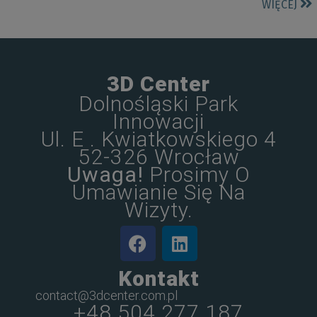
WIĘCEJ
3D Center
Dolnośląski Park
Innowacji
Ul. E . Kwiatkowskiego 4
52-326 Wrocław
Uwaga!
Prosimy O
Umawianie Się Na
Wizyty.
Kontakt
contact@3dcenter.com.pl
+48 504 277 187