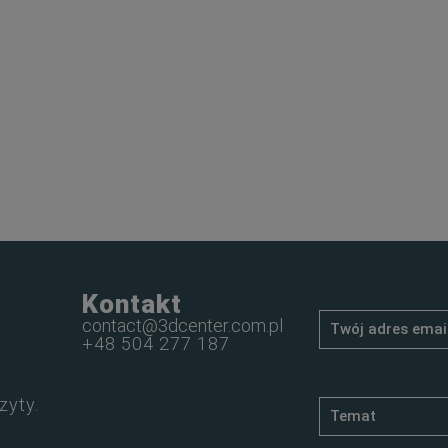
Kontakt
contact@3dcenter.com.pl
+48 504 277 187
zyty.