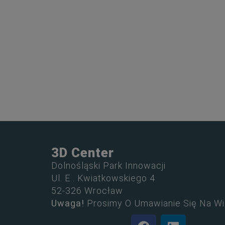
3D Center
Dolnośląski Park Innowacji
Ul. E . Kwiatkowskiego 4
52-326 Wrocław
Uwaga!
Prosimy O Umawianie Się Na Wi