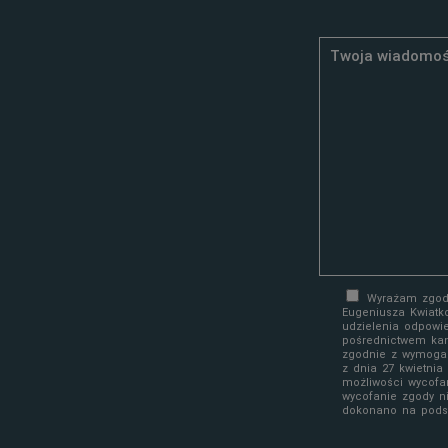
Wyrażam zgodę
Eugeniusza Kwiatk
udzielenia odpowi
pośrednictwem kan
zgodnie z wymoga
z dnia 27 kwietni
możliwości wycofa
wycofanie zgody n
dokonano na podst