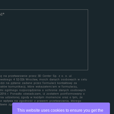
 na przetwarzanie przez 3D Center Sp. z o. o. ul.
owskiego 4 52-326 Wrocław, moich danych osobowych w celu
edzi na pytanie zadane przez formularz kontaktowy za
ałów komunikacji, które wskazałem/am w formularzu,
mi ogólnego rozporządzenia o ochronie danych osobowych
a 2016 r. Ponadto oświadczam, iż zostałem poinformowany o
nia udzielonej zgody w każdym momencie oraz o tym, że
ie wpływa na zgodność z prawem przetwarzania, którego
awie zgody przed jej wycofaniem.
This website uses cookies to ensure you get the