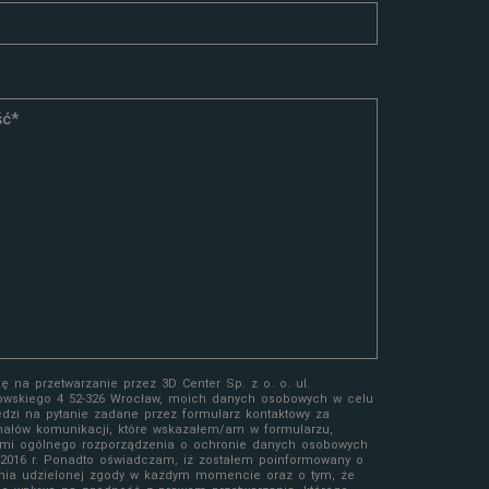
 na przetwarzanie przez 3D Center Sp. z o. o. ul.
owskiego 4 52-326 Wrocław, moich danych osobowych w celu
edzi na pytanie zadane przez formularz kontaktowy za
ałów komunikacji, które wskazałem/am w formularzu,
mi ogólnego rozporządzenia o ochronie danych osobowych
a 2016 r. Ponadto oświadczam, iż zostałem poinformowany o
nia udzielonej zgody w każdym momencie oraz o tym, że