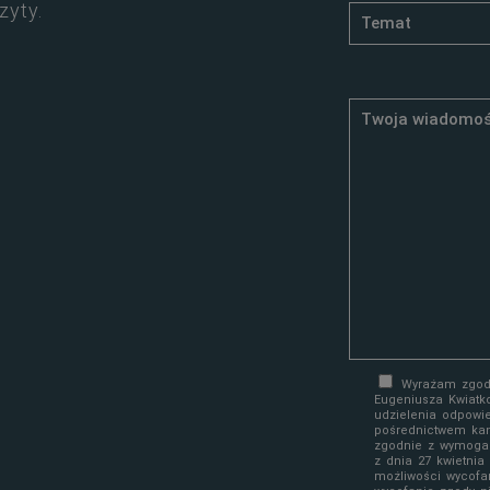
zyty.
Wyrażam zgodę
Eugeniusza Kwiatk
udzielenia odpowi
pośrednictwem kan
zgodnie z wymoga
z dnia 27 kwietni
możliwości wycofa