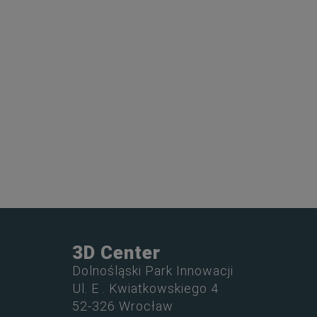
3D Center
Dolnośląski Park Innowacji
Ul. E . Kwiatkowskiego 4
52-326 Wrocław