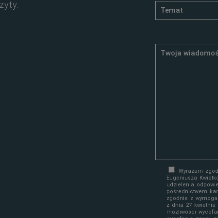
zyty.
Wyrażam zgodę
Eugeniusza Kwiatk
udzielenia odpowi
pośrednictwem kan
zgodnie z wymoga
z dnia 27 kwietni
możliwości wycofa