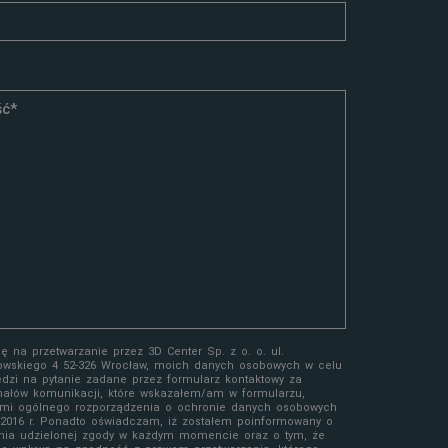
 na przetwarzanie przez 3D Center Sp. z o. o. ul.
owskiego 4 52-326 Wrocław, moich danych osobowych w celu
edzi na pytanie zadane przez formularz kontaktowy za
ałów komunikacji, które wskazałem/am w formularzu,
mi ogólnego rozporządzenia o ochronie danych osobowych
a 2016 r. Ponadto oświadczam, iż zostałem poinformowany o
nia udzielonej zgody w każdym momencie oraz o tym, że