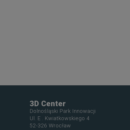
3D Center
Dolnośląski Park Innowacji
Ul. E . Kwiatkowskiego 4
52-326 Wrocław