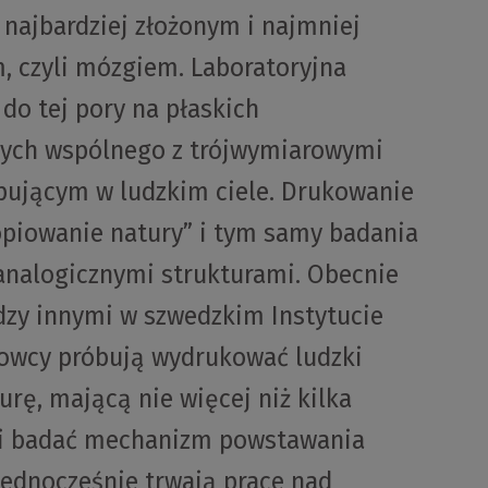
 najbardziej złożonym i najmniej
 czyli mózgiem. Laboratoryjna
o tej pory na płaskich
cych wspólnego z trójwymiarowymi
pującym w ludzkim ciele. Drukowanie
piowanie natury” i tym samy badania
 analogicznymi strukturami. Obecnie
dzy innymi w szwedzkim Instytucie
kowcy próbują wydrukować ludzki
rę, mającą nie więcej niż kilka
mi badać mechanizm powstawania
Jednocześnie trwają prace nad