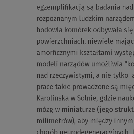
egzemplifikacją są badania nad
rozpoznanym ludzkim narządem,
hodowla komórek odbywała się d
powierzchniach, niewiele mają
amorficznymi kształtami wystę
modeli narządów umożliwia “ko
nad rzeczywistymi, a nie tylko
prace takie prowadzone są mię
Karolinska w Solnie, gdzie nau
mózg w miniaturze (jego struktu
milimetrów), aby między inny
chorób neurodegeneracyjnych. 