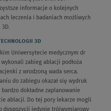
zęstsze informacje o kolejnych
ach leczenia i badaniach możliwych
 3D.
TECHNOLOGII 3D
skim Uniwersytecie medycznym dr
m wykonali zabieg
ablacji podłoża
cjenki z wrodzoną wada serca.
niu do zabiegu okazał się wydruk
ił bardzo dokładne zaplanowanie
e ablacji. Do tej pory lekarze mogli
o dyspozycji jedynie trójwymiarowy