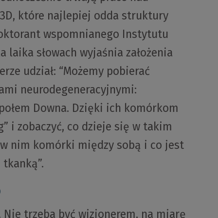
D, które najlepiej odda struktury
Doktorant wspomnianego Instytutu
a laika słowach wyjaśnia założenia
ierze udział: “Możemy pobierać
ami neurodegeneracyjnymi:
społem Downa. Dzięki ich komórkom
i zobaczyć, co dzieje się w takim
w nim komórki między sobą i co jest
 tkanką”.
D
. Nie trzeba być wizjonerem, na miarę