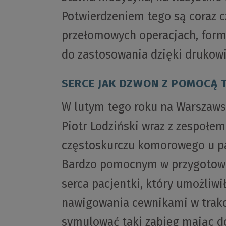
Potwierdzeniem tego są coraz c
przełomowych operacjach, form
do zastosowania dzięki drukowi
SERCE JAK DZWON Z POMOCĄ 
W lutym tego roku na Warszaw
Piotr Lodziński wraz z zespołe
częstoskurczu komorowego u pa
Bardzo pomocnym w przygotowa
serca pacjentki, który umożliw
nawigowania cewnikami w trakci
symulować taki zabieg mając d