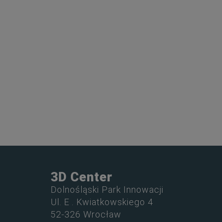
3D Center
Dolnośląski Park Innowacji
Ul. E . Kwiatkowskiego 4
52-326 Wrocław