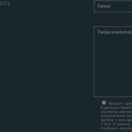
zyty.
Wyrażam zgodę
Eugeniusza Kwiatk
udzielenia odpowi
pośrednictwem kan
zgodnie z wymoga
z dnia 27 kwietni
możliwości wycofa