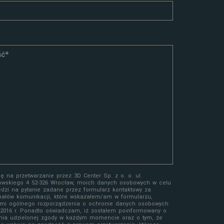
 na przetwarzanie przez 3D Center Sp. z o. o. ul.
owskiego 4 52-326 Wrocław, moich danych osobowych w celu
edzi na pytanie zadane przez formularz kontaktowy za
ałów komunikacji, które wskazałem/am w formularzu,
mi ogólnego rozporządzenia o ochronie danych osobowych
a 2016 r. Ponadto oświadczam, iż zostałem poinformowany o
nia udzielonej zgody w każdym momencie oraz o tym, że