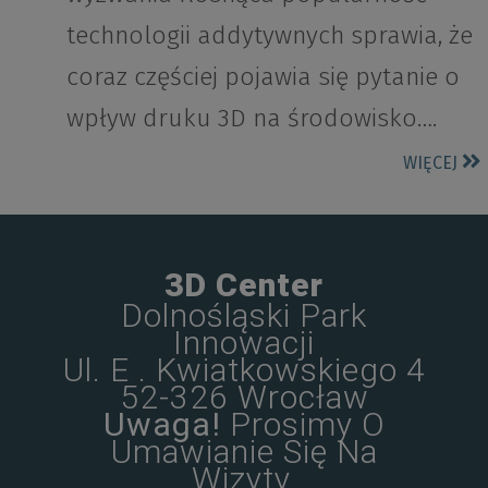
technologii addytywnych sprawia, że
coraz częściej pojawia się pytanie o
wpływ druku 3D na środowisko….
WIĘCEJ
3D Center
Dolnośląski Park
Innowacji
Ul. E . Kwiatkowskiego 4
52-326 Wrocław
Uwaga!
Prosimy O
Umawianie Się Na
Wizyty.