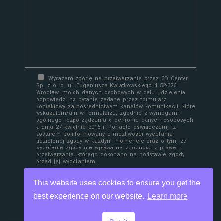
Wyrażam zgodę na przetwarzanie przez 3D Center
Sp. z o. o. ul. Eugeniusza Kwiatkowskiego 4 52-326
Wrocław, moich danych osobowych w celu udzielenia
odpowiedzi na pytanie zadane przez formularz
kontaktowy za pośrednictwem kanałów komunikacji, które
wskazałem/am w formularzu, zgodnie z wymogami
ogólnego rozporządzenia o ochronie danych osobowych
z dnia 27 kwietnia 2016 r. Ponadto oświadczam, iż
zostałem poinformowany o możliwości wycofania
udzielonej zgody w każdym momencie oraz o tym, że
wycofanie zgody nie wpływa na zgodność z prawem
przetwarzania, którego dokonano na podstawie zgody
przed jej wycofaniem.
This website uses cookies to ensure you get the
best experience on our website.
Learn more