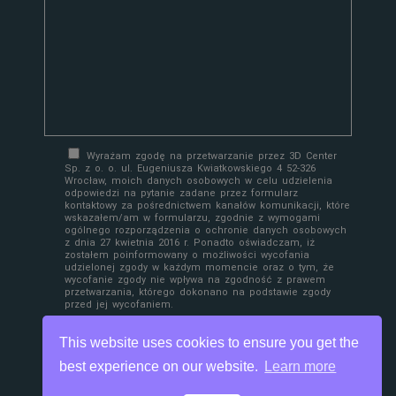
Wyrażam zgodę na przetwarzanie przez 3D Center
Sp. z o. o. ul. Eugeniusza Kwiatkowskiego 4 52-326
Wrocław, moich danych osobowych w celu udzielenia
odpowiedzi na pytanie zadane przez formularz
kontaktowy za pośrednictwem kanałów komunikacji, które
wskazałem/am w formularzu, zgodnie z wymogami
ogólnego rozporządzenia o ochronie danych osobowych
z dnia 27 kwietnia 2016 r. Ponadto oświadczam, iż
zostałem poinformowany o możliwości wycofania
udzielonej zgody w każdym momencie oraz o tym, że
wycofanie zgody nie wpływa na zgodność z prawem
przetwarzania, którego dokonano na podstawie zgody
przed jej wycofaniem.
This website uses cookies to ensure you get the
best experience on our website.
Learn more