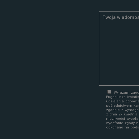
Wyrażam zgodę
Eugeniusza Kwiatk
udzielenia odpowi
pośrednictwem kan
zgodnie z wymoga
z dnia 27 kwietni
możliwości wycofa
wycofanie zgody n
dokonano na podst