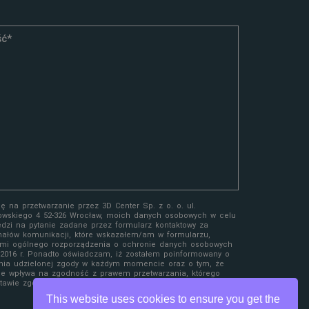
 na przetwarzanie przez 3D Center Sp. z o. o. ul.
owskiego 4 52-326 Wrocław, moich danych osobowych w celu
edzi na pytanie zadane przez formularz kontaktowy za
ałów komunikacji, które wskazałem/am w formularzu,
mi ogólnego rozporządzenia o ochronie danych osobowych
a 2016 r. Ponadto oświadczam, iż zostałem poinformowany o
nia udzielonej zgody w każdym momencie oraz o tym, że
ie wpływa na zgodność z prawem przetwarzania, którego
awie zgody przed jej wycofaniem.
This website uses cookies to ensure you get the