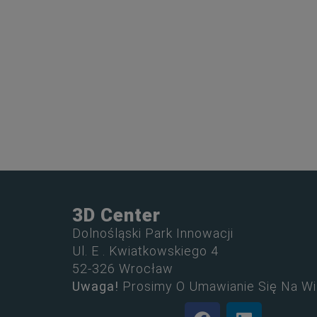
3D Center
Dolnośląski Park Innowacji
Ul. E . Kwiatkowskiego 4
52-326 Wrocław
Uwaga!
Prosimy O Umawianie Się Na Wi