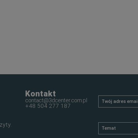
Kontakt
contact@3dcenter.com.pl
+48 504 277 187
zyty.