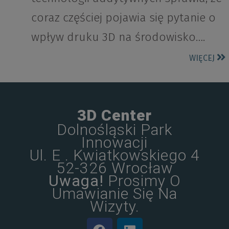
coraz częściej pojawia się pytanie o
wpływ druku 3D na środowisko….
WIĘCEJ
3D Center
Dolnośląski Park
Innowacji
Ul. E . Kwiatkowskiego 4
52-326 Wrocław
Uwaga!
Prosimy O
Umawianie Się Na
Wizyty.