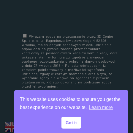
Wyrażam zgodę na przetwarzanie przez 3D Center
Sp. z o. o. ul. Eugeniusza Kwiatkowskiego 4 52-326
Wrocław, moich danych osobowych w celu udzielenia
odpowiedzi na pytanie zadane przez formularz
kontaktowy za pośrednictwem kanałów komunikacji, które
wskazałem/am w formularzu, zgodnie z wymogami
ogólnego rozporządzenia o ochronie danych osobowych
z dnia 27 kwietnia 2016 r. Ponadto oświadczam, iż
zostałem poinformowany o możliwości wycofania
udzielonej zgody w każdym momencie oraz o tym, że
wycofanie zgody nie wpływa na zgodność z prawem
przetwarzania, którego dokonano na podstawie zgody
przed jej wycofaniem.
This website uses cookies to ensure you get the
best experience on our website.
Learn more
Got it