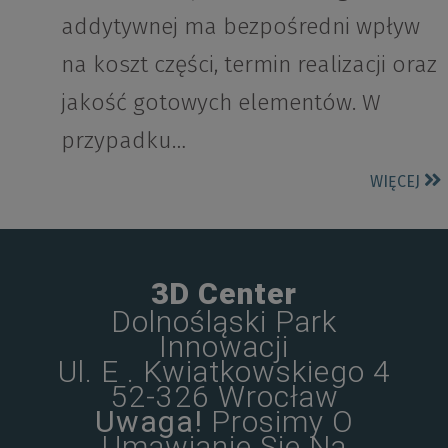
addytywnej ma bezpośredni wpływ
na koszt części, termin realizacji oraz
jakość gotowych elementów. W
przypadku…
WIĘCEJ
3D Center
Dolnośląski Park
Innowacji
Ul. E . Kwiatkowskiego 4
52-326 Wrocław
Uwaga!
Prosimy O
Umawianie Się Na