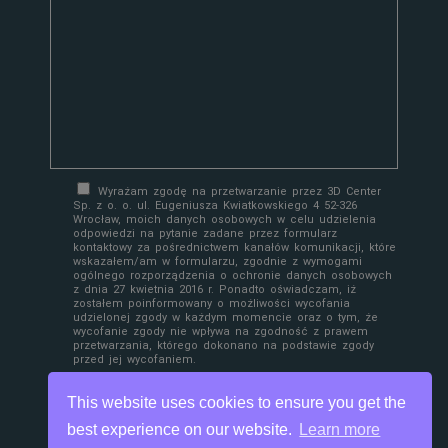
Wyrażam zgodę na przetwarzanie przez 3D Center
Sp. z o. o. ul. Eugeniusza Kwiatkowskiego 4 52-326
Wrocław, moich danych osobowych w celu udzielenia
odpowiedzi na pytanie zadane przez formularz
kontaktowy za pośrednictwem kanałów komunikacji, które
wskazałem/am w formularzu, zgodnie z wymogami
ogólnego rozporządzenia o ochronie danych osobowych
z dnia 27 kwietnia 2016 r. Ponadto oświadczam, iż
zostałem poinformowany o możliwości wycofania
udzielonej zgody w każdym momencie oraz o tym, że
wycofanie zgody nie wpływa na zgodność z prawem
przetwarzania, którego dokonano na podstawie zgody
przed jej wycofaniem.
This website uses cookies to ensure you get the
best experience on our website.
Learn more