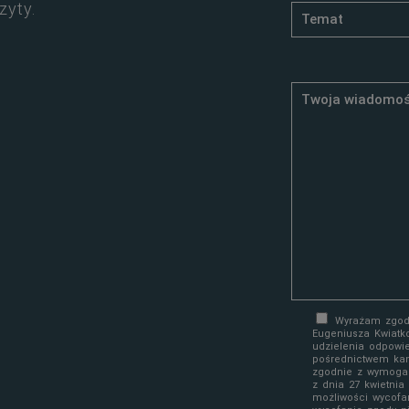
zyty.
Wyrażam zgodę
Eugeniusza Kwiatk
udzielenia odpowi
pośrednictwem kan
zgodnie z wymoga
z dnia 27 kwietni
możliwości wycofa