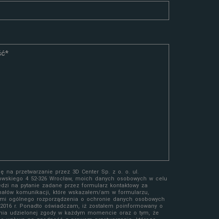
 na przetwarzanie przez 3D Center Sp. z o. o. ul.
owskiego 4 52-326 Wrocław, moich danych osobowych w celu
edzi na pytanie zadane przez formularz kontaktowy za
ałów komunikacji, które wskazałem/am w formularzu,
mi ogólnego rozporządzenia o ochronie danych osobowych
a 2016 r. Ponadto oświadczam, iż zostałem poinformowany o
nia udzielonej zgody w każdym momencie oraz o tym, że