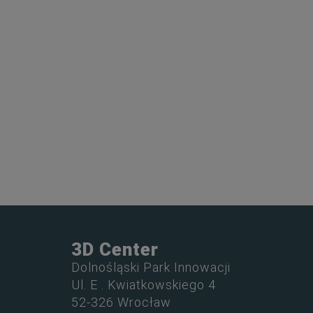
3D Center
Dolnośląski Park Innowacji
Ul. E . Kwiatkowskiego 4
52-326 Wrocław