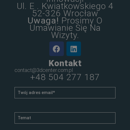
Ul. E . Kwiatkowskiego 4
52-326 Wrocław
Uwaga!
Prosimy O
Umawianie Się Na
Wizyty.
Kontakt
contact@3dcenter.com.pl
+48 504 277 187