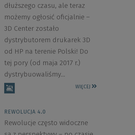
dłuższego czasu, ale teraz
możemy ogłosić oficjalnie –
3D Center zostało
dystrybutorem drukarek 3D
od HP na terenie Polski! Do
tej pory (od maja 2017 r.)
dystrybuowaliśmy…
WIĘCEJ
REWOLUCJA 4.0
Rewolucje często widoczne
są z perspektywy – po czasie