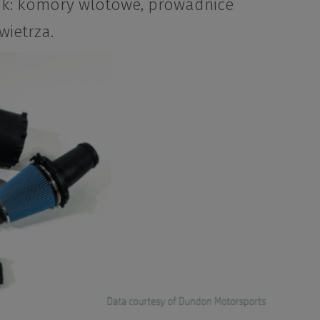
 jak: komory wlotowe, prowadnice
wietrza.