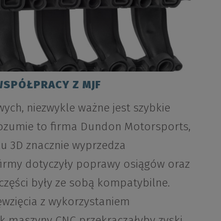
SPÓŁPRACY Z MJF
ch, niezwykle ważne jest szybkie
ozumie to firma Dundon Motorsports,
ku 3D znacznie wyprzedza
 firmy dotyczyły poprawy osiągów oraz
 części były ze sobą kompatybilne.
ięwzięcia z wykorzystaniem
k maszyny CNC przekraczałyby zyski.