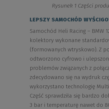
Rysunek 1 Części pro
LEPSZY SAMOCHÓD WYŚCIGOW
Samochód Heli Racing – BMW 12
kolektory wykonane standardow
(formowanych wtryskowo). Z po
odtworzono cyfrowo i ulepszon
problemów związanych z połąc
zdecydowano się na wydruk częś
wykorzystano technologię Multi 
Część sprawdziła się bardzo dob
3 bar i temperaturę nawet do 