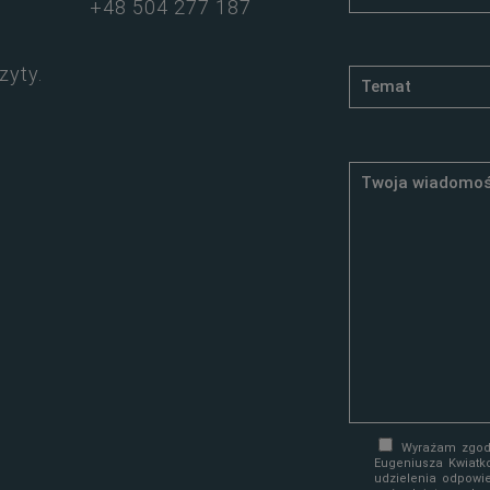
+48 504 277 187
zyty.
Wyrażam zgodę
Eugeniusza Kwiatk
udzielenia odpowi