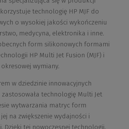
ma specjalizująca się w produkcji
ykorzystuje technologię HP MJF do
ych o wysokiej jakości wykończeniu
rstwo, medycyna, elektronika i inne.
e obecnych form silikonowych formami
hnologii HP Multi Jet Fusion (MJF) i
h okresowej wymiany.
rem w dziedzinie innowacyjnych
ż zastosowała technologię Multi Jet
esie wytwarzania matryc form
jej na zwiększenie wydajności i
 Dzięki tej nowoczesnej technologii,