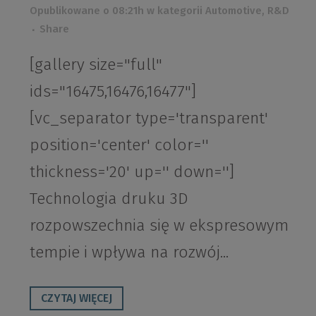
Opublikowane o 08:21h
w kategorii
Automotive
,
R&D
Share
[gallery size="full"
ids="16475,16476,16477"]
[vc_separator type='transparent'
position='center' color=''
thickness='20' up='' down='']
Technologia druku 3D
rozpowszechnia się w ekspresowym
tempie i wpływa na rozwój...
CZYTAJ WIĘCEJ