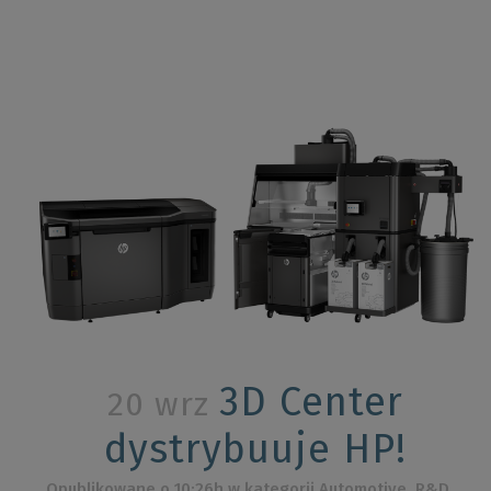
3D Center
20 wrz
dystrybuuje HP!
Opublikowane o 10:26h
w kategorii
Automotive
,
R&D
,