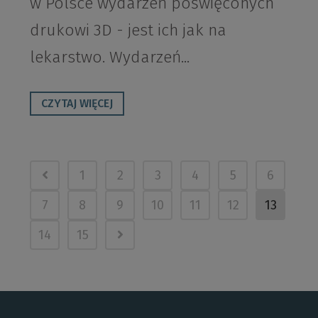
w Polsce wydarzeń poświęconych
drukowi 3D - jest ich jak na
lekarstwo. Wydarzeń...
CZYTAJ WIĘCEJ
1
2
3
4
5
6
7
8
9
10
11
12
13
14
15