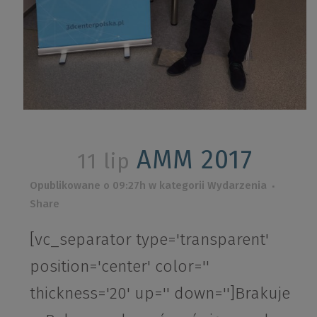
AMM 2017
11 lip
Opublikowane o 09:27h
w kategorii
Wydarzenia
Share
[vc_separator type='transparent'
position='center' color=''
thickness='20' up='' down='']Brakuje