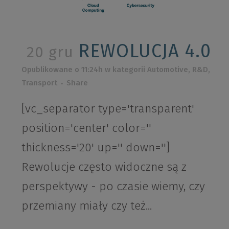
REWOLUCJA 4.0
20 gru
Opublikowane o 11:24h
w kategorii
Automotive
,
R&D
,
Transport
Share
[vc_separator type='transparent'
position='center' color=''
thickness='20' up='' down='']
Rewolucje często widoczne są z
perspektywy - po czasie wiemy, czy
przemiany miały czy też...