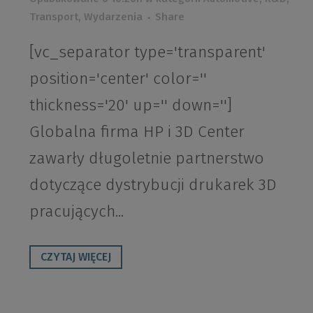
Transport
,
Wydarzenia
Share
[vc_separator type='transparent'
position='center' color=''
thickness='20' up='' down='']
Globalna firma HP i 3D Center
zawarły długoletnie partnerstwo
dotyczące dystrybucji drukarek 3D
pracujących...
CZYTAJ WIĘCEJ