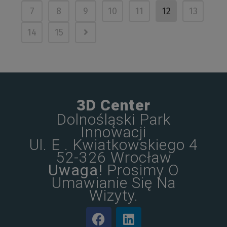
7
8
9
10
11
12
13
14
15
3D Center
Dolnośląski Park
Innowacji
Ul. E . Kwiatkowskiego 4
52-326 Wrocław
Uwaga!
Prosimy O
Umawianie Się Na
Wizyty.