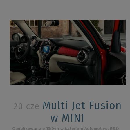
Multi Jet Fusion
20 cze
w MINI
Opublikowane o 13:04h
w kategorii
Automotive
,
R&D