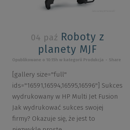
Roboty z
04 paź
planety MJF
Opublikowane o 10:15h
w kategorii
Produkcja
Share
[gallery size="full"
ids="16591,16594,16595,16596"] Sukces
wydrukowany w HP Multi Jet Fusion
Jak wydrukować sukces swojej
firmy? Okazuje się, że jest to
niezwykle proste....