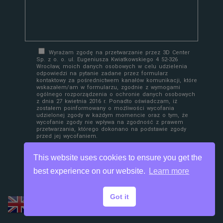
Wyrażam zgodę na przetwarzanie przez 3D Center
Sp. z o. o. ul. Eugeniusza Kwiatkowskiego 4 52-326
Wrocław, moich danych osobowych w celu udzielenia
odpowiedzi na pytanie zadane przez formularz
kontaktowy za pośrednictwem kanałów komunikacji, które
wskazałem/am w formularzu, zgodnie z wymogami
ogólnego rozporządzenia o ochronie danych osobowych
z dnia 27 kwietnia 2016 r. Ponadto oświadczam, iż
zostałem poinformowany o możliwości wycofania
udzielonej zgody w każdym momencie oraz o tym, że
wycofanie zgody nie wpływa na zgodność z prawem
przetwarzania, którego dokonano na podstawie zgody
przed jej wycofaniem.
This website uses cookies to ensure you get the
best experience on our website.
Learn more
Got it