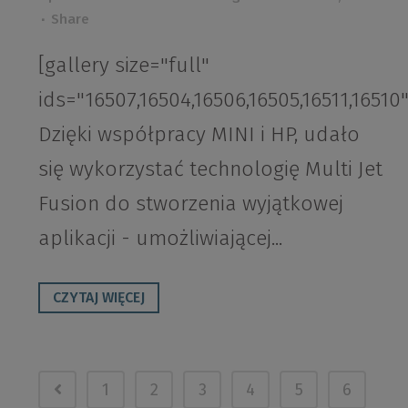
Share
[gallery size="full"
ids="16507,16504,16506,16505,16511,16510"
Dzięki współpracy MINI i HP, udało
się wykorzystać technologię Multi Jet
Fusion do stworzenia wyjątkowej
aplikacji - umożliwiającej...
CZYTAJ WIĘCEJ
1
2
3
4
5
6