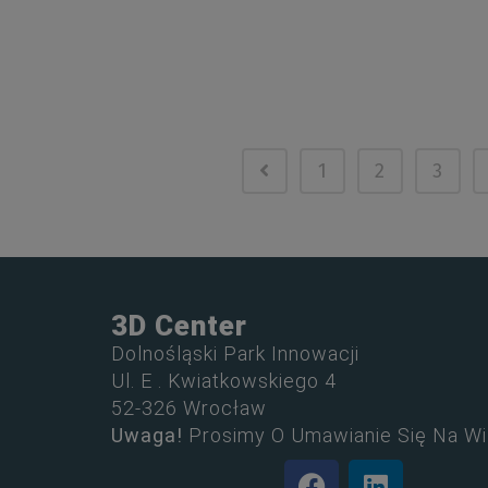
1
2
3
3D Center
Dolnośląski Park Innowacji
Ul. E . Kwiatkowskiego 4
52-326 Wrocław
Uwaga!
Prosimy O Umawianie Się Na Wi