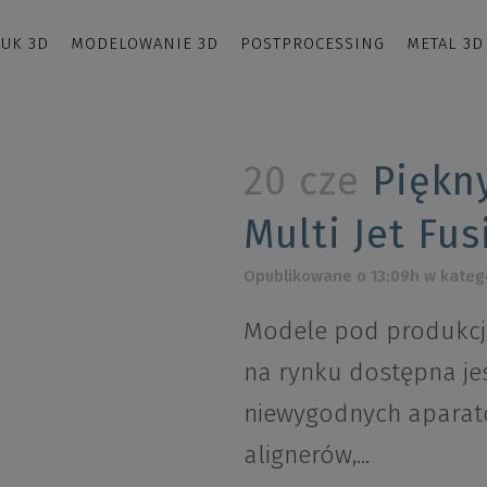
UK 3D
MODELOWANIE 3D
POSTPROCESSING
METAL 3D
20 cze
Piękn
Multi Jet Fus
Opublikowane o 13:09h
w kateg
Modele pod produkcje
na rynku dostępna je
niewygodnych aparat
alignerów,...