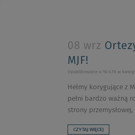
08 wrz
Ortezy
MJF!
Opublikowane o 10:47h
w kateg
Hełmy korygujące z Mu
pełni bardzo ważną r
strony przemysłowej, n
CZYTAJ WIĘCEJ