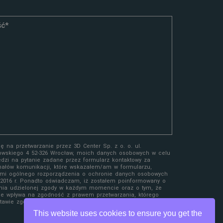
 na przetwarzanie przez 3D Center Sp. z o. o. ul.
owskiego 4 52-326 Wrocław, moich danych osobowych w celu
edzi na pytanie zadane przez formularz kontaktowy za
ałów komunikacji, które wskazałem/am w formularzu,
mi ogólnego rozporządzenia o ochronie danych osobowych
a 2016 r. Ponadto oświadczam, iż zostałem poinformowany o
nia udzielonej zgody w każdym momencie oraz o tym, że
ie wpływa na zgodność z prawem przetwarzania, którego
awie zgody przed jej wycofaniem.
This website uses cookies to ensure you get the