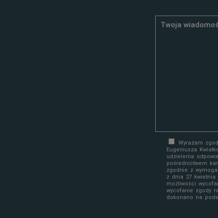
Wyrażam zgodę
Eugeniusza Kwiatk
udzielenia odpowi
pośrednictwem kan
zgodnie z wymoga
z dnia 27 kwietni
możliwości wycofa
wycofanie zgody n
dokonano na podst