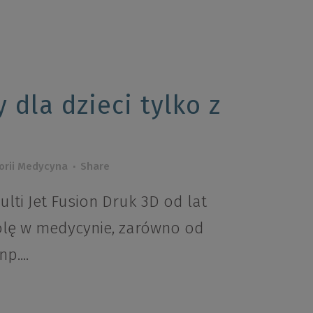
 dla dzieci tylko z
orii
Medycyna
Share
lti Jet Fusion Druk 3D od lat
olę w medycynie, zarówno od
p....