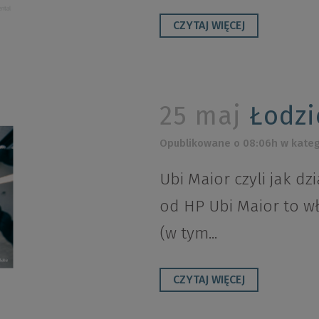
CZYTAJ WIĘCEJ
25 maj
Łodzi
Opublikowane o 08:06h
w kateg
Ubi Maior czyli jak dzi
od HP Ubi Maior to w
(w tym...
CZYTAJ WIĘCEJ