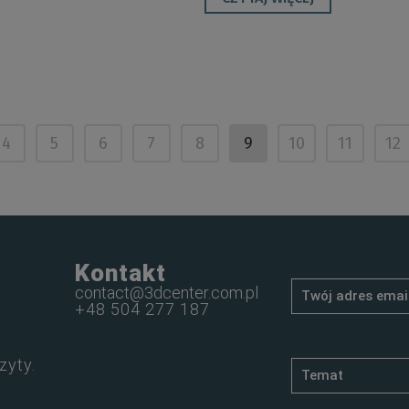
4
5
6
7
8
9
10
11
12
Kontakt
contact@3dcenter.com.pl
+48 504 277 187
zyty.