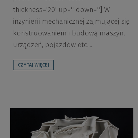
thickness='20' up='' down=''] W
inżynierii mechanicznej zajmującej się
konstruowaniem i budową maszyn,
urządzeń, pojazdów etc....
CZYTAJ WIĘCEJ