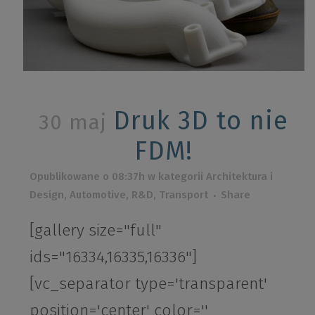
Druk 3D to nie
30 maj
FDM!
Opublikowane o 08:37h
w kategorii
Architektura i
Design
,
Automotive
,
R&D
,
Transport
Share
[gallery size="full"
ids="16334,16335,16336"]
[vc_separator type='transparent'
position='center' color=''