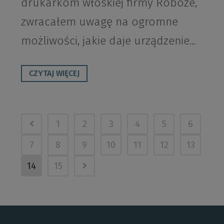
drukarkom włoskiej firmy Roboze,
zwracałem uwagę na ogromne
możliwości, jakie daje urządzenie...
CZYTAJ WIĘCEJ
1
2
3
4
5
6
7
8
9
10
11
12
13
14
15