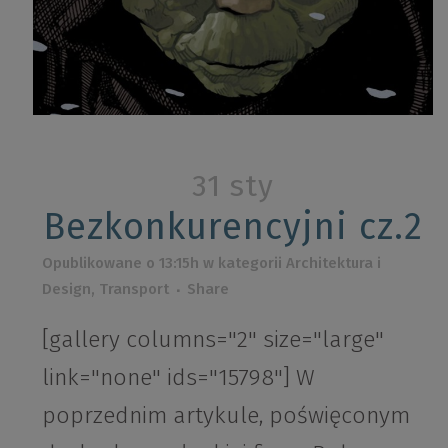
31 sty
Bezkonkurencyjni cz.2
Opublikowane o 13:15h
w kategorii
Architektura i
Design
,
Transport
Share
[gallery columns="2" size="large"
link="none" ids="15798"] W
poprzednim artykule, poświęconym