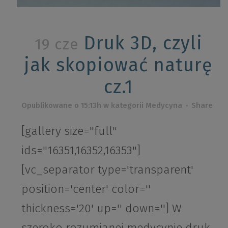
Druk 3D, czyli
19 cze
jak skopiować naturę
cz.1
Opublikowane o 15:13h
w kategorii
Medycyna
Share
[gallery size="full"
ids="16351,16352,16353"]
[vc_separator type='transparent'
position='center' color=''
thickness='20' up='' down=''] W
szeroko rozumianej medycynie druk