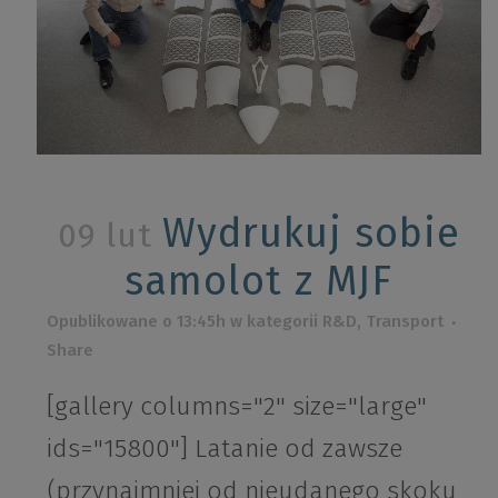
Wydrukuj sobie
09 lut
samolot z MJF
Opublikowane o 13:45h
w kategorii
R&D
,
Transport
Share
[gallery columns="2" size="large"
ids="15800"] Latanie od zawsze
(przynajmniej od nieudanego skoku