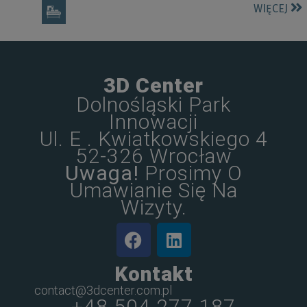
WIĘCEJ
3D Center
Dolnośląski Park
Innowacji
Ul. E . Kwiatkowskiego 4
52-326 Wrocław
Uwaga!
Prosimy O
Umawianie Się Na
Wizyty.
Kontakt
contact@3dcenter.com.pl
+48 504 277 187